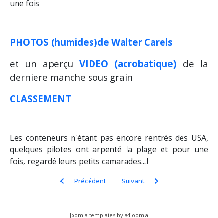
une fois
PHOTOS (humides)de Walter Carels
et un aperçu
VIDEO (acrobatique)
de la
derniere manche sous grain
CLASSEMENT
Les conteneurs n'étant pas encore rentrés des USA,
quelques pilotes ont arpenté la plage et pour une
fois, regardé leurs petits camarades....!
Article précédent : POTJES REGATTA 2014
Article suivant : Préparation esti
Précédent
Suivant
Joomla templates by a4joomla