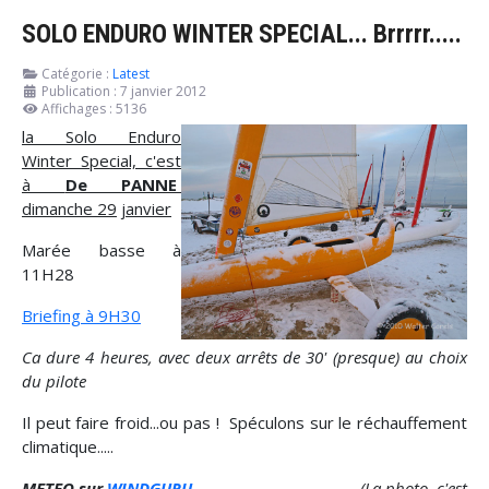
SOLO ENDURO WINTER SPECIAL... Brrrrr.....
Catégorie :
Latest
Publication : 7 janvier 2012
Affichages : 5136
la Solo Enduro
Winter Special, c'est
à
De PANNE
dimanche 29
janvier
Marée basse à
11H28
Briefing à 9H30
Ca dure 4 heures, avec deux arrêts de 30' (presque) au choix
du pilote
Il peut faire froid...ou pas ! Spéculons sur le réchauffement
climatique.....
METEO sur
WINDGURU
(La photo, c'est