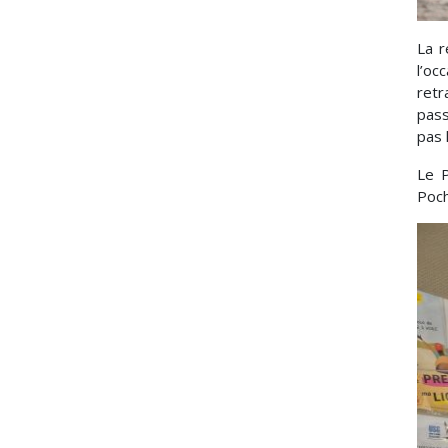
La r
l’oc
retr
pass
pas 
Le P
Poch