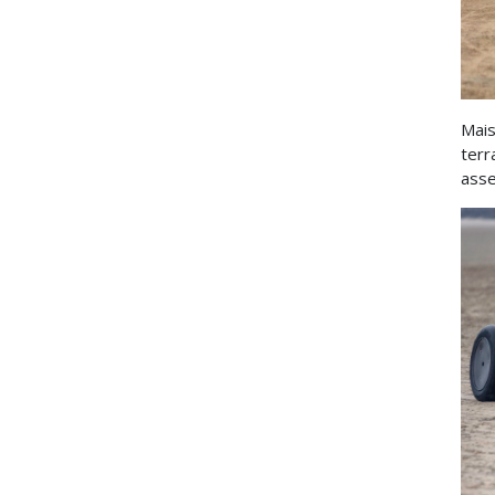
Mais
terr
asse