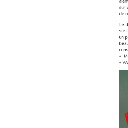
alen
sur 
de r
Le d
sur 
un p
beau
cons
« M
« VA