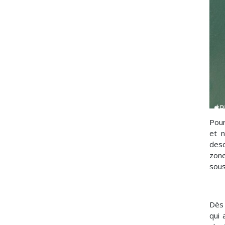
Pour
et n
desc
zone
sous
Dès 
qui 