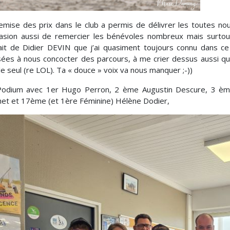
emise des prix dans le club a permis de délivrer les toutes nouv
casion aussi de remercier les bénévoles nombreux mais surtout
ait de Didier DEVIN que j’ai quasiment toujours connu dans ce
ées à nous concocter des parcours, à me crier dessus aussi qua
le seul (re LOL). Ta « douce » voix va nous manquer ;-))
odium avec 1er Hugo Perron, 2 ème Augustin Descure, 3 ème 
et et 17ème (et 1ère Féminine) Hélène Dodier,