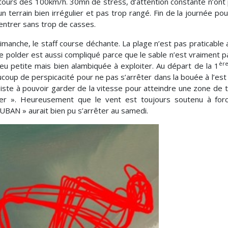
tours des 100km/h. 30mn de stress, d’attention constante n’ont
un terrain bien irrégulier et pas trop rangé. Fin de la journée po
entrer sans trop de casses.
imanche, le staff course déchante. La plage n’est pas praticabl
le polder est aussi compliqué parce que le sable n’est vraiment 
èr
eu petite mais bien alambiquée à exploiter. Au départ de la 1
coup de perspicacité pour ne pas s’arrêter dans la bouée à l’est
iste à pouvoir garder de la vitesse pour atteindre une zone de t
er ». Heureusement que le vent est toujours soutenu à forc
UBAN » aurait bien pu s’arrêter au samedi.