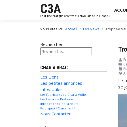
C3A
ACCUE
Pour une pratique sportive et conviviale de la classe 3
Vous êtes ici :
Accueil
Les News
Trophée Vaub
Rechercher
Tro
Éc
Ca
CHAR À BRAC
Pu
Af
Les Liens
Le t
Les petites annonces
se j
Infos Utiles
Les Fabricants de Char à Voile
Les Lieux de Pratique
Infos et code de la route
Pourquoi / Comment ?
Nous Contacter