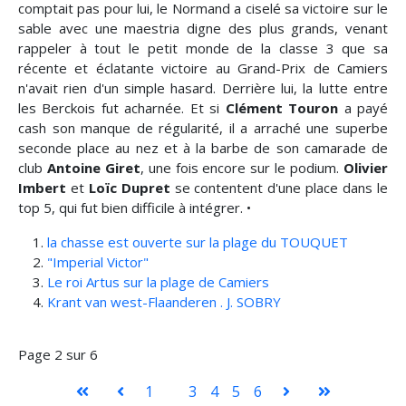
comptait pas pour lui, le Normand a ciselé sa victoire sur le
sable avec une maestria digne des plus grands, venant
rappeler à tout le petit monde de la classe 3 que sa
récente et éclatante victoire au Grand-Prix de Camiers
n'avait rien d'un simple hasard. Derrière lui, la lutte entre
les Berckois fut acharnée. Et si
Clément Touron
a payé
cash son manque de régularité, il a arraché une superbe
seconde place au nez et à la barbe de son camarade de
club
Antoine Giret
, une fois encore sur le podium.
Olivier
Imbert
et
Loïc Dupret
se contentent d'une place dans le
top 5, qui fut bien difficile à intégrer. •
la chasse est ouverte sur la plage du TOUQUET
"Imperial Victor"
Le roi Artus sur la plage de Camiers
Krant van west-Flaanderen . J. SOBRY
Page 2 sur 6
1
2
3
4
5
6