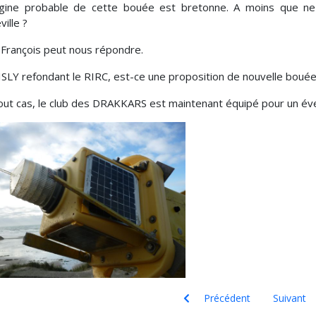
igine probable de cette bouée est bretonne. A moins que ne
ville ?
 François peut nous répondre.
ISLY refondant le RIRC, est-ce une proposition de nouvelle bouée 
out cas, le club des DRAKKARS est maintenant équipé pour un é
mot de passe
Article précédent : KESAKO ? Et 
Article sui
Précédent
Suivant