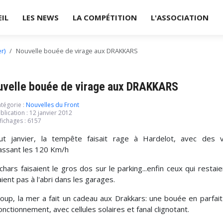
IL
LES NEWS
LA COMPÉTITION
L'ASSOCIATION
r)
Nouvelle bouée de virage aux DRAKKARS
uvelle bouée de virage aux DRAKKARS
tégorie :
Nouvelles du Front
blication : 12 janvier 2012
fichages : 6157
ut janvier, la tempête faisait rage à Hardelot, avec des 
ssant les 120 Km/h
chars faisaient le gros dos sur le parking...enfin ceux qui restaie
aient pas à l'abri dans les garages.
oup, la mer a fait un cadeau aux Drakkars: une bouée en parfait
onctionnement, avec cellules solaires et fanal clignotant.