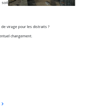
 soit
de virage pour les distraits ?
ventuel changement.
voilà la solution !
vant : MERCI !