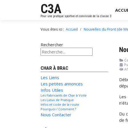
C3A
ACCUE
Pour une pratique sportive et conviviale de la classe 3
Vous êtes ici :
Accueil
Nouvelles du Front (de Me
Rechercher
No
Ca
Pu
CHAR À BRAC
Af
Les Liens
Déb
Les petites annonces
dépa
Infos Utiles
Les Fabricants de Char à Voile
Les 
Les Lieux de Pratique
n'ét
Infos et code de la route
Pourquoi / Comment ?
Du c
Nous Contacter
de f