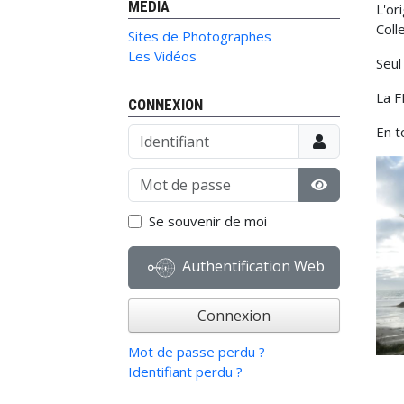
MÉDIA
L'or
Colle
Sites de Photographes
Les Vidéos
Seul
La F
CONNEXION
En t
Identifiant
Mot de passe
Afficher le 
Se souvenir de moi
Authentification Web
Connexion
Mot de passe perdu ?
Identifiant perdu ?