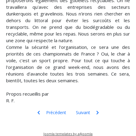
proposerons également des gobelets recyclables. On ne
travaillera qu'avec des entreprises des secteurs
dunkerquois et gravelinois. Nous n'irons rien chercher en
dehors du littoral pour éviter les surcoûts et les
transports. On ne prend que du biodégradable ou du
recyclable, même pour les repas. Nous serons en plus sur
une zone qui respecte la nature.
Comme la sécurité et l'organisation, ce sera une des
priorités de ces championnats de France ? Oui, le char à
voile, c'est un sport propre. Pour tout ce qui touche à
l'organisation de ce grand week-end, nous avons des
réunions d'avancée toutes les trois semaines. Ce sera,
bientôt, toutes les deux semaines.
Propos recueillis par
R. F.
Article précédent : Krant van west-Flaanderen . J. 
Article suivant : Classe 3, "class
Précédent
Suivant
Joomla templates by a4joomla