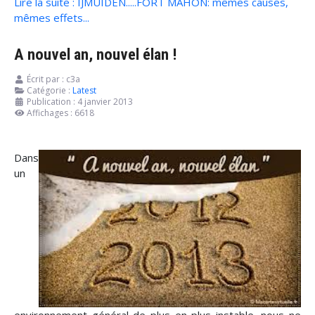
Lire la suite : IJMUIDEN.....FORT MAHON: mêmes causes,
mêmes effets...
A nouvel an, nouvel élan !
Écrit par :
c3a
Catégorie :
Latest
Publication : 4 janvier 2013
Affichages : 6618
Dans
un