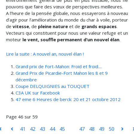
environnement général de plus en plus instable, nous ne
pouvons que faire des vœux de perspectives meilleures.
A l’heure de la pensée globale, nous essayerons à nouveau
d’agir pour l’amélioration du monde du char à voile, porteur
de
vitesse
, de
pleine nature
et de
grands espaces
.
Vecteurs qui constituent pour nous une valeur refuge et un
moteur
le vent, souffle permanent d’un nouvel élan
.
Lire la suite : A nouvel an, nouvel élan !
Grand prix de Fort-Mahon: Froid et froid....
Grand Prix de Picardie-Fort Mahon les 8 et 9
décembre
Coupe DELQUIGNIES au TOUQUET
C3A UK sur Facebook
47 eme 6 Heures de berck: 20 et 21 octobre 2012
Page 46 sur 59
41
42
43
44
45
46
47
48
49
50